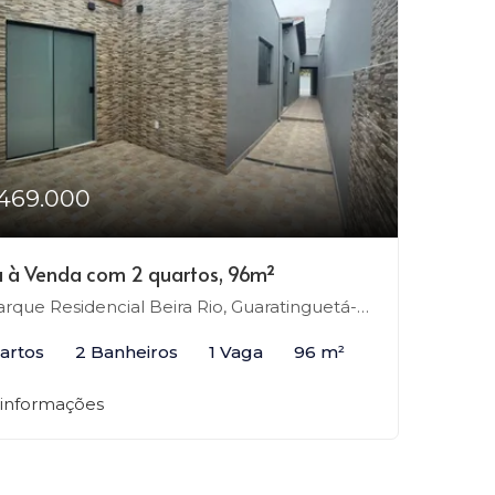
469.000
 à Venda com 2 quartos, 96m²
rque Residencial Beira Rio, Guaratinguetá-SP
artos
2 Banheiros
1 Vaga
96 m²
 informações