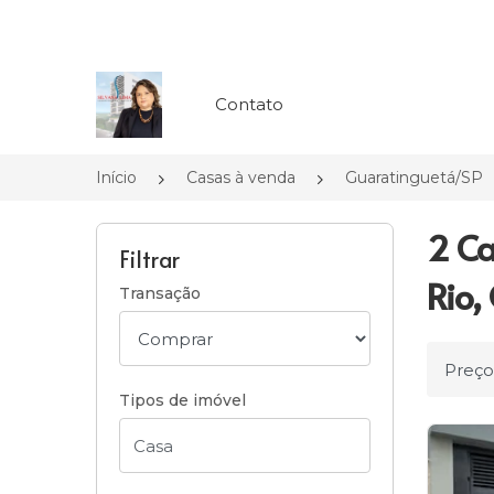
Página inicial
Contato
Início
Casas à venda
Guaratinguetá/SP
2 Ca
Filtrar
Rio,
Transação
Ordena
Tipos de imóvel