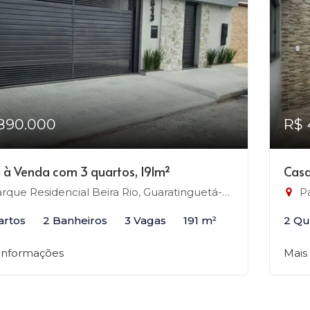
890.000
R$ 
 à Venda com 3 quartos, 191m²
Casa
rque Residencial Beira Rio, Guaratinguetá-SP
Pa
artos
2 Banheiros
3 Vagas
191 m²
2 Qu
 informações
Mais