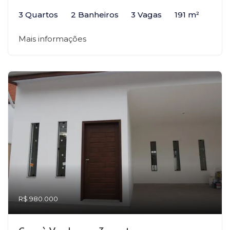
3 Quartos
2 Banheiros
3 Vagas
191 m²
Mais informações
R$ 980.000