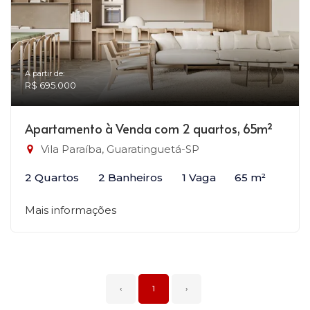
A partir de:
R$ 695.000
Apartamento à Venda com 2 quartos, 65m²
Vila Paraíba, Guaratinguetá-SP
2 Quartos
2 Banheiros
1 Vaga
65 m²
Mais informações
‹
1
›