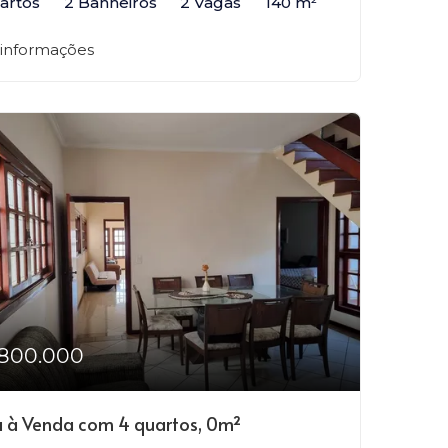
artos
2 Banheiros
2 Vagas
140 m²
 informações
800.000
 à Venda com 4 quartos, 0m²