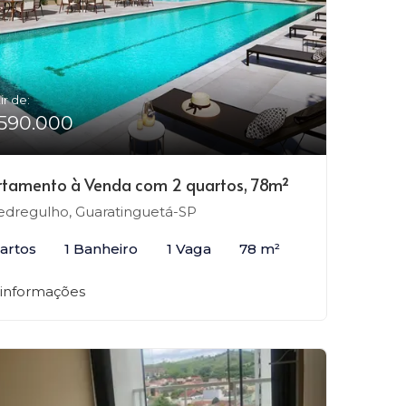
ir de:
590.000
tamento à Venda com 2 quartos, 78m²
dregulho, Guaratinguetá-SP
artos
1 Banheiro
1 Vaga
78 m²
 informações