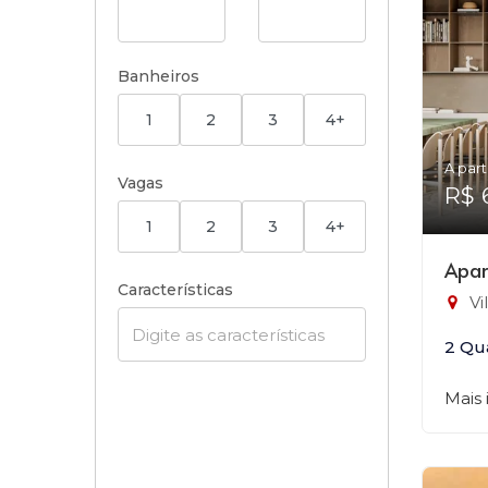
Banheiros
1
2
3
4+
A part
Vagas
R$ 
1
2
3
4+
Apar
Características
Vi
2 Qu
Mais