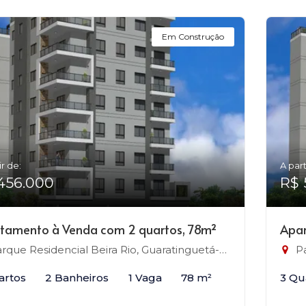
Em Construção
ir de:
A part
456.000
R$ 
tamento à Venda com 2 quartos, 78m²
Apar
rque Residencial Beira Rio, Guaratinguetá-SP
Pa
artos
2 Banheiros
1 Vaga
78 m²
3 Qu