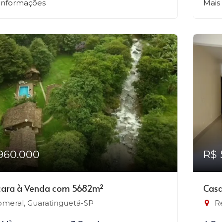
 informações
Mais
960.000
R$ 
ara à Venda com 5682m²
Casa
meral, Guaratinguetá-SP
Re