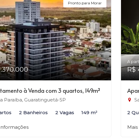
Pronto para Morar
ir de:
A part
1.370.000
R$ 
tamento à Venda com 3 quartos, 149m²
Apar
la Paraíba, Guaratinguetá-SP
Sa
artos
2 Banheiros
2 Vagas
149 m²
2 Qu
 informações
Mais