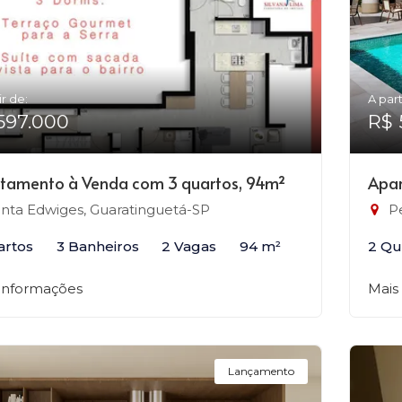
ir de:
A part
597.000
R$ 
tamento à Venda com 3 quartos, 94m²
Apar
nta Edwiges, Guaratinguetá-SP
Pe
artos
3 Banheiros
2 Vagas
94 m²
2 Qu
 informações
Mais
Lançamento