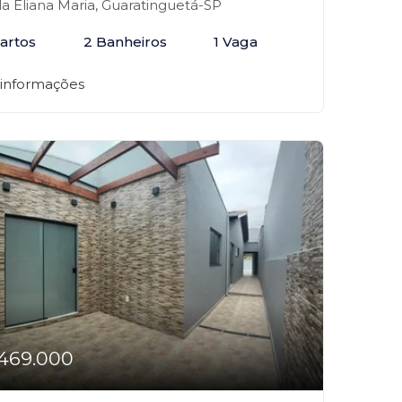
la Eliana Maria, Guaratinguetá-SP
artos
2 Banheiros
1 Vaga
 informações
469.000