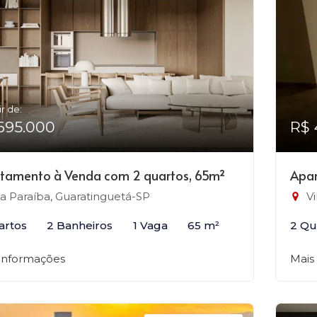
ir de:
695.000
R$ 
tamento à Venda com 2 quartos, 65m²
Apar
la Paraíba, Guaratinguetá-SP
Vi
artos
2 Banheiros
1 Vaga
65 m²
2 Qu
 informações
Mais