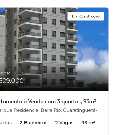
Em Construção
ir de:
529.000
tamento à Venda com 3 quartos, 93m²
rque Residencial Beira Rio, Guaratinguetá-SP
artos
2 Banheiros
2 Vagas
93 m²