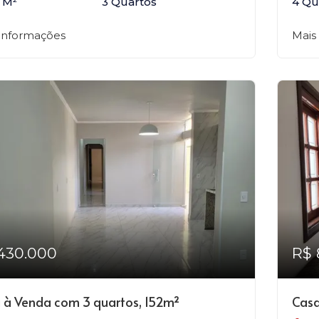
 M²
3 Quartos
4 Qu
 informações
Mais
430.000
R$ 
 à Venda com 3 quartos, 152m²
Casa