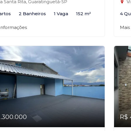
la Santa Rita, Guaratinguetá-SP
Vi
artos
2 Banheiros
1 Vaga
152 m²
4 Qu
 informações
Mais
1.300.000
R$ 