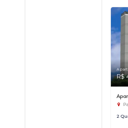
A part
R$ 
Apar
Pa
2 Qu