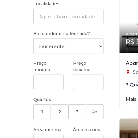
Localidades
Em condomínio fechado?
A part
R$ 
Apar
Preço
Preço
mínimo
máximo
Sa
3 Qu
Mais
Quartos
1
2
3
4+
Área mínima
Área máxima