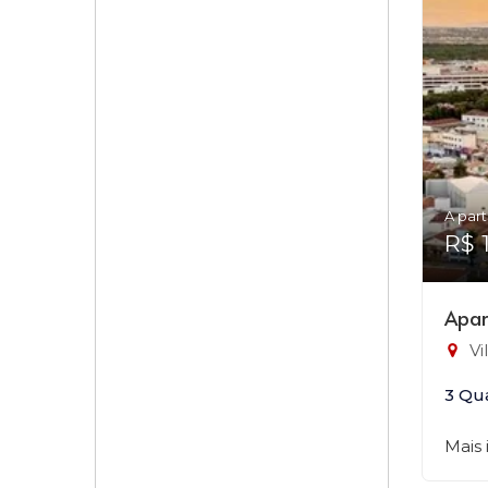
A part
R$ 
Apar
Vi
3 Qu
Mais