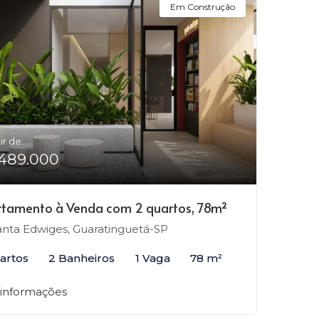
Em Construção
ir de:
489.000
tamento à Venda com 2 quartos, 78m²
nta Edwiges, Guaratinguetá-SP
artos
2 Banheiros
1 Vaga
78 m²
 informações