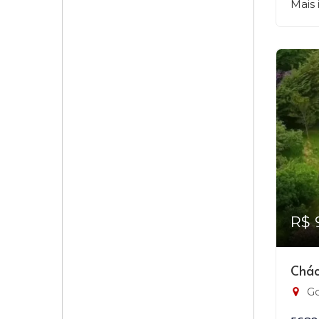
Mais
R$ 
Chác
Go