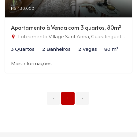
R$ 430.000
Apartamento à Venda com 3 quartos, 80m²
Loteamento Village Sant Anna, Guaratinguetá-SP
3 Quartos
2 Banheiros
2 Vagas
80 m²
Mais informações
‹
1
›