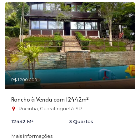
R$ 1.200.000
Rancho à Venda com 12442m²
Rocinha, Guaratinguetá-SP
12442 M²
3 Quartos
Mais informações