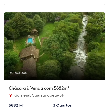
R$ 960.000
Chácara à Venda com 5682m²
Gomeral, Guaratinguetá-SP
5682 M²
3 Quartos