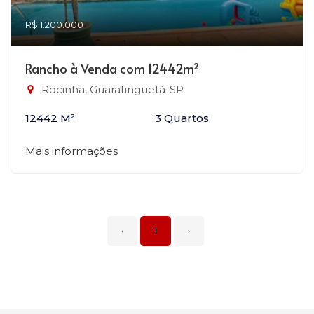
R$ 1.200.000
Rancho à Venda com 12442m²
Rocinha, Guaratinguetá-SP
12442 M²
3 Quartos
Mais informações
‹
1
›