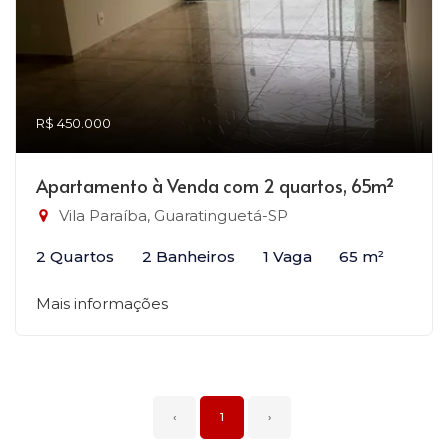
R$ 450.000
Apartamento à Venda com 2 quartos, 65m²
Vila Paraíba, Guaratinguetá-SP
2 Quartos
2 Banheiros
1 Vaga
65 m²
Mais informações
‹
1
›