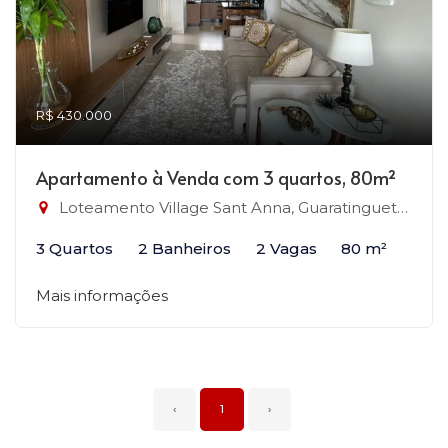
R$ 430.000
Apartamento à Venda com 3 quartos, 80m²
Loteamento Village Sant Anna, Guaratinguetá-SP
3 Quartos
2 Banheiros
2 Vagas
80 m²
Mais informações
‹
1
›