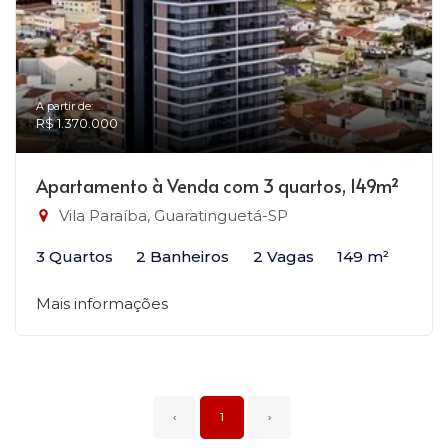
A partir de:
R$ 1.370.000
Apartamento à Venda com 3 quartos, 149m²
Vila Paraíba, Guaratinguetá-SP
3 Quartos
2 Banheiros
2 Vagas
149 m²
Mais informações
‹
1
›