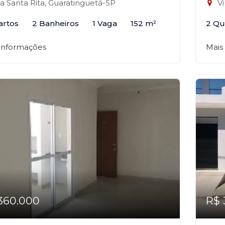
la Santa Rita, Guaratinguetá-SP
Vi
artos
2 Banheiros
1 Vaga
152 m²
2 Qu
 informações
Mais
360.000
R$ 