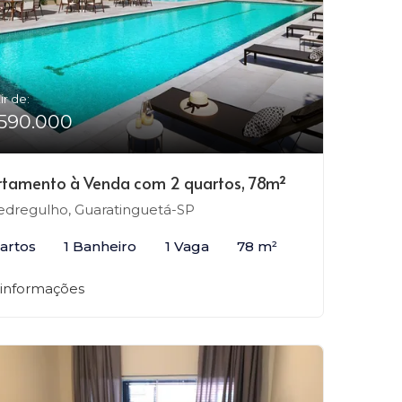
ir de:
590.000
tamento à Venda com 2 quartos, 78m²
dregulho, Guaratinguetá-SP
artos
1 Banheiro
1 Vaga
78 m²
 informações