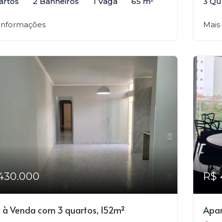
artos
2 Banheiros
1 Vaga
65 m²
3 Qu
 informações
Mais
430.000
R$ 
 à Venda com 3 quartos, 152m²
Apar