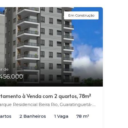
Em Construção
ir de:
456.000
tamento à Venda com 2 quartos, 78m²
rque Residencial Beira Rio, Guaratinguetá-SP
artos
2 Banheiros
1 Vaga
78 m²