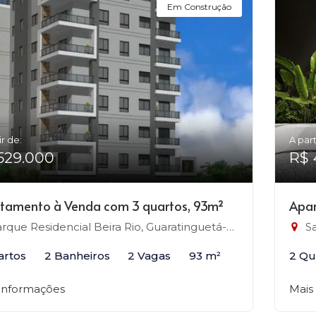
Em Construção
ir de:
A part
529.000
R$ 
tamento à Venda com 3 quartos, 93m²
Apar
rque Residencial Beira Rio, Guaratinguetá-SP
Sa
artos
2 Banheiros
2 Vagas
93 m²
2 Qu
 informações
Mais