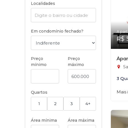
Localidades
Em condomínio fechado?
A part
R$ 
Apar
Preço
Preço
mínimo
máximo
Sa
3 Qu
Mais
Quartos
1
2
3
4+
Área mínima
Área máxima