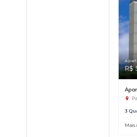
A part
R$ 
Apar
Pa
3 Qu
Mais