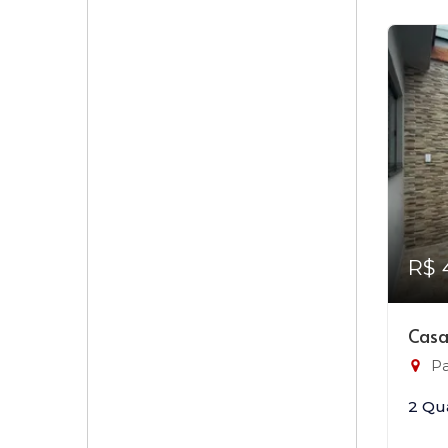
R$ 
Casa
Pa
2 Qu