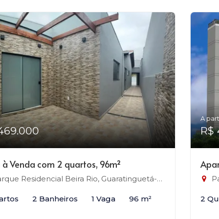
A part
469.000
R$ 
 à Venda com 2 quartos, 96m²
Apar
rque Residencial Beira Rio, Guaratinguetá-SP
Pa
artos
2 Banheiros
1 Vaga
96 m²
2 Qu