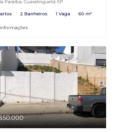
la Paraíba, Guaratinguetá-SP
artos
2 Banheiros
1 Vaga
60 m²
 informações
350.000