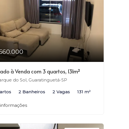
560.000
ado à Venda com 3 quartos, 131m²
rque do Sol, Guaratinguetá-SP
artos
2 Banheiros
2 Vagas
131 m²
 informações