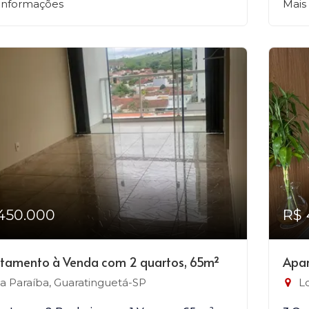
 informações
Mais
450.000
R$ 
tamento à Venda com 2 quartos, 65m²
Apar
la Paraíba, Guaratinguetá-SP
Lo