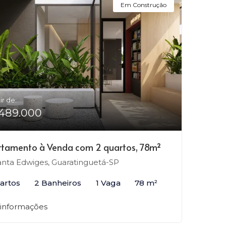
Em Construção
ir de:
489.000
tamento à Venda com 2 quartos, 78m²
nta Edwiges, Guaratinguetá-SP
artos
2 Banheiros
1 Vaga
78 m²
 informações