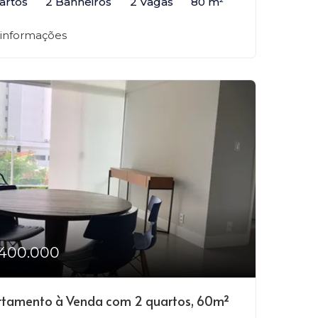
artos
2 Banheiros
2 Vagas
80 m²
 informações
400.000
tamento à Venda com 2 quartos, 60m²