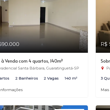
590.000
R$ 
 à Venda com 4 quartos, 140m²
Sobr
sidencial Santa Bárbara, Guaratinguetá-SP
Pa
artos
2 Banheiros
2 Vagas
140 m²
3 Qu
 informações
Mais