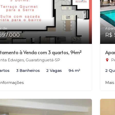
ir de:
A part
597.000
R$ 
tamento à Venda com 3 quartos, 94m²
Apar
nta Edwiges, Guaratinguetá-SP
Pe
artos
3 Banheiros
2 Vagas
94 m²
2 Qu
 informações
Mais