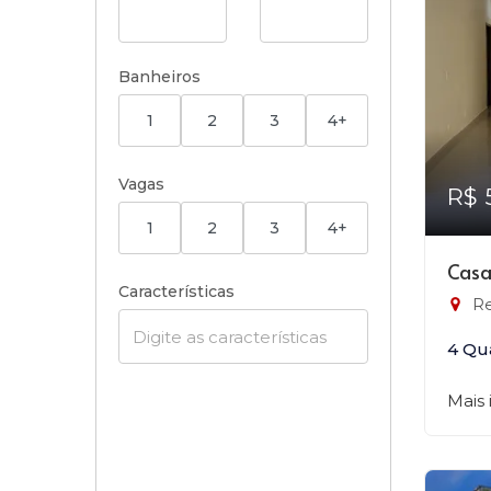
Banheiros
1
2
3
4+
Vagas
R$ 
1
2
3
4+
Casa
Características
Re
4 Qu
Mais