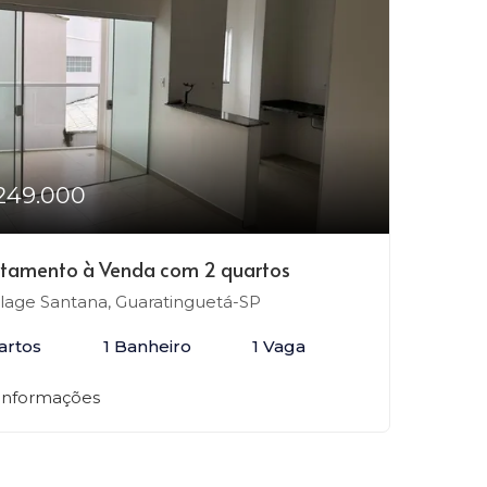
249.000
tamento à Venda com 2 quartos
llage Santana, Guaratinguetá-SP
artos
1 Banheiro
1 Vaga
 informações