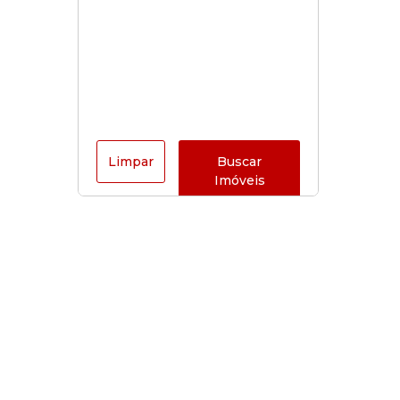
Limpar
Buscar
Imóveis
Horário de funcionamento
Seg à sex
:
9h às 18h