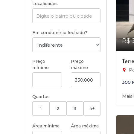
Localidades
Em condomínio fechado?
R$ 
Terr
Preço
Preço
mínimo
máximo
Po
300 
Mais
Quartos
1
2
3
4+
Área mínima
Área máxima