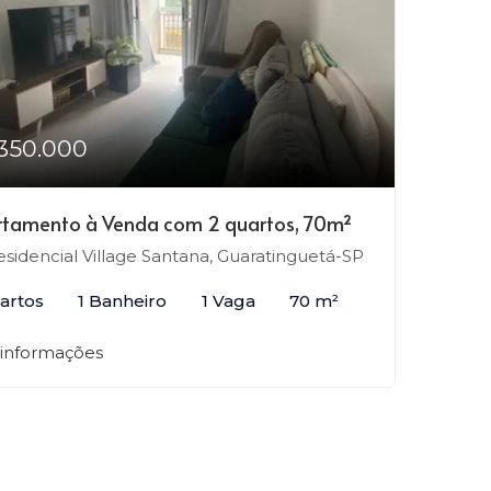
350.000
tamento à Venda com 2 quartos, 70m²
sidencial Village Santana, Guaratinguetá-SP
artos
1 Banheiro
1 Vaga
70 m²
 informações