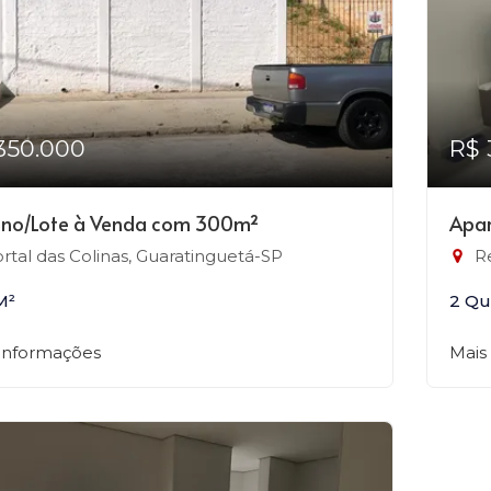
350.000
R$ 
eno/Lote à Venda com 300m²
Apar
rtal das Colinas, Guaratinguetá-SP
Re
M²
2 Qu
 informações
Mais