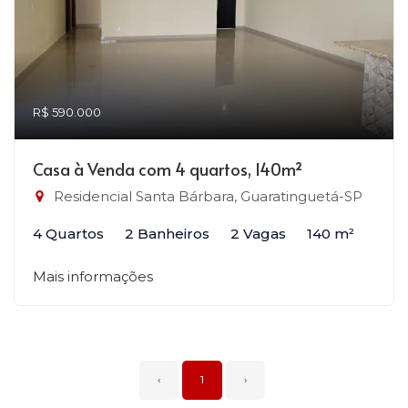
R$ 590.000
Casa à Venda com 4 quartos, 140m²
Residencial Santa Bárbara, Guaratinguetá-SP
4 Quartos
2 Banheiros
2 Vagas
140 m²
Mais informações
‹
1
›