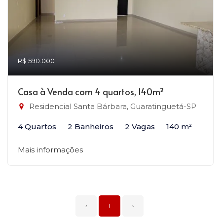
R$ 590.000
Casa à Venda com 4 quartos, 140m²
Residencial Santa Bárbara, Guaratinguetá-SP
4 Quartos
2 Banheiros
2 Vagas
140 m²
Mais informações
‹
1
›