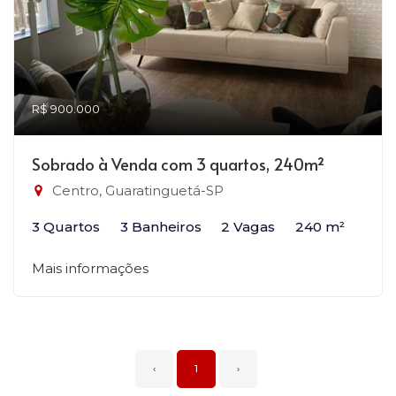
R$ 900.000
Sobrado à Venda com 3 quartos, 240m²
Centro, Guaratinguetá-SP
3 Quartos
3 Banheiros
2 Vagas
240 m²
Mais informações
‹
1
›