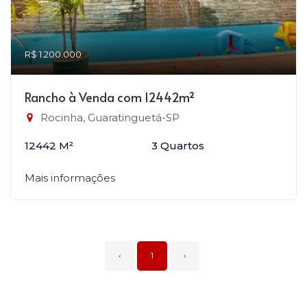
R$ 1.200.000
Rancho à Venda com 12442m²
Rocinha, Guaratinguetá-SP
12442 M²
3 Quartos
Mais informações
‹
1
›