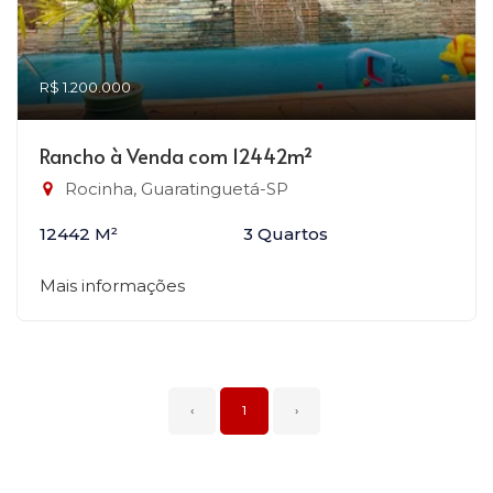
R$ 1.200.000
Rancho à Venda com 12442m²
Rocinha, Guaratinguetá-SP
12442 M²
3 Quartos
Mais informações
‹
1
›