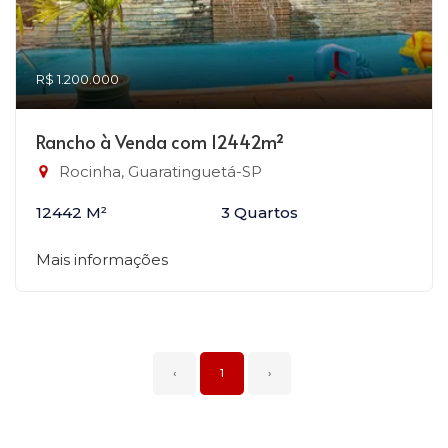
R$ 1.200.000
Rancho à Venda com 12442m²
Rocinha, Guaratinguetá-SP
12442 M²
3 Quartos
Mais informações
‹
1
›