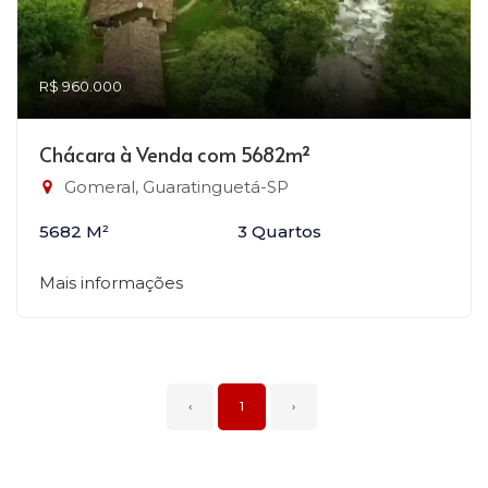
R$ 960.000
Chácara à Venda com 5682m²
Gomeral, Guaratinguetá-SP
5682 M²
3 Quartos
Mais informações
‹
1
›