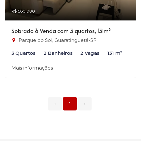
R$ 560.000
Sobrado à Venda com 3 quartos, 131m²
Parque do Sol, Guaratinguetá-SP
3 Quartos
2 Banheiros
2 Vagas
131 m²
Mais informações
‹
1
›