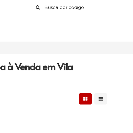
da à Venda em Vila
Mostrar resultados 
Mostrar result