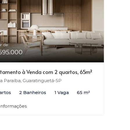
ir de:
695.000
tamento à Venda com 2 quartos, 65m²
la Paraíba, Guaratinguetá-SP
artos
2 Banheiros
1 Vaga
65 m²
 informações