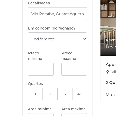
Localidades
Em condomínio fechado?
A part
R$ 
Preço
Preço
mínimo
máximo
Apar
Vi
2 Qu
Quartos
1
2
3
4+
Mais
Área mínima
Área máxima