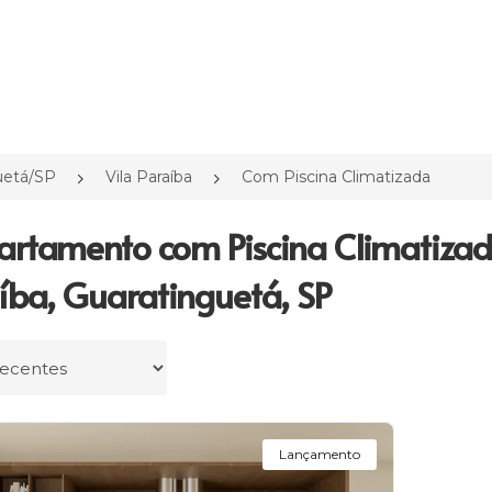
uetá/SP
Vila Paraíba
Com Piscina Climatizada
artamento com Piscina Climatiza
íba, Guaratinguetá, SP
r por
Lançamento