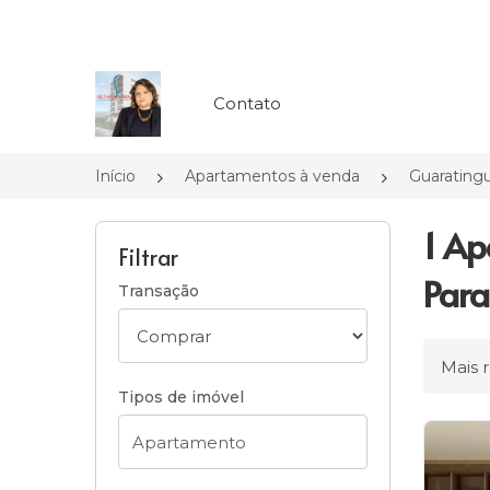
Página inicial
Contato
Início
Apartamentos à venda
Guarating
1 Ap
Filtrar
Para
Transação
Ordena
Tipos de imóvel