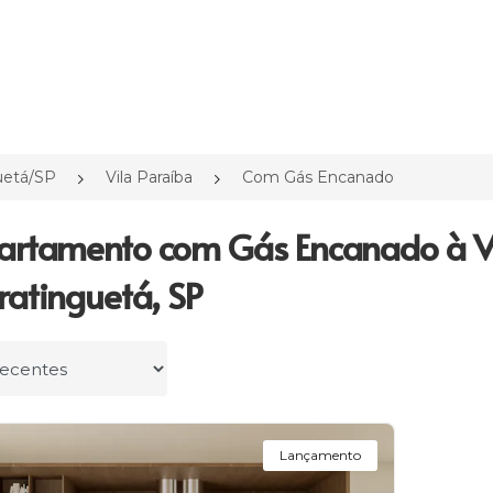
uetá/SP
Vila Paraíba
Com Gás Encanado
artamento com Gás Encanado à V
atinguetá, SP
r por
Lançamento