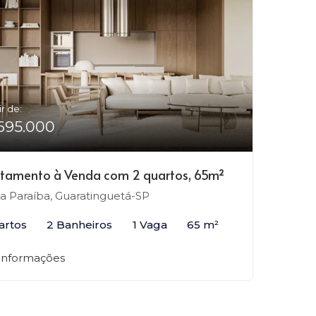
ir de:
695.000
tamento à Venda com 2 quartos, 65m²
la Paraíba, Guaratinguetá-SP
artos
2 Banheiros
1 Vaga
65 m²
 informações