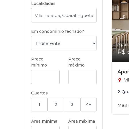
Localidades
Em condomínio fechado?
A part
R$ 
Preço
Preço
mínimo
máximo
Apar
Vi
2 Qu
Quartos
1
2
3
4+
Mais
Área mínima
Área máxima