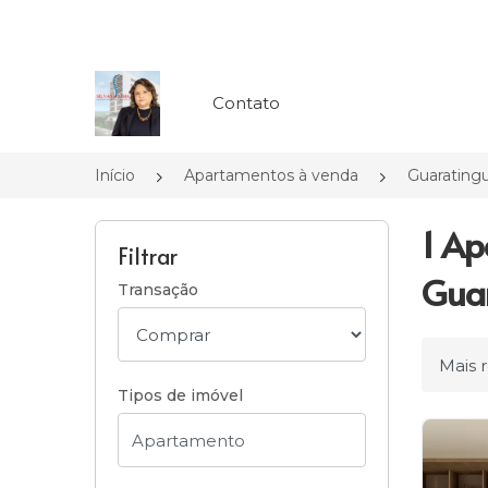
Página inicial
Contato
Início
Apartamentos à venda
Guarating
1 Ap
Filtrar
Guar
Transação
Ordena
Tipos de imóvel