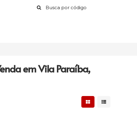
enda em Vila Paraíba,
Mostrar resultados 
Mostrar result