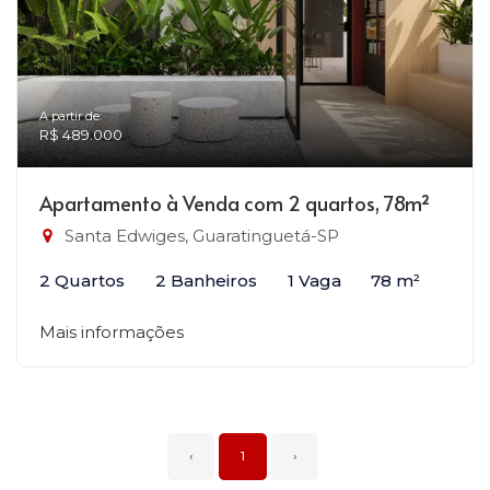
A partir de:
R$ 489.000
Apartamento à Venda com 2 quartos, 78m²
Santa Edwiges, Guaratinguetá-SP
2 Quartos
2 Banheiros
1 Vaga
78 m²
Mais informações
‹
1
›