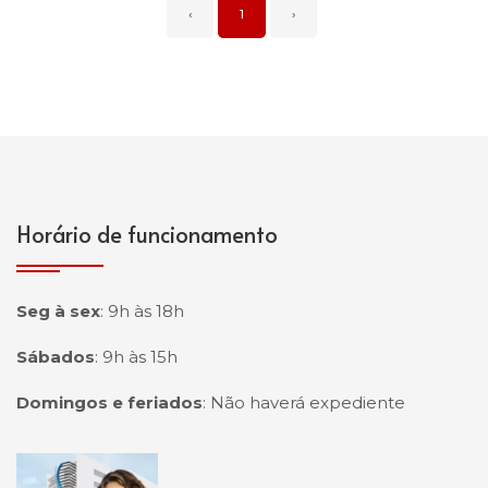
‹
1
›
Horário de funcionamento
Seg à sex
:
9h às 18h
Sábados
:
9h às 15h
Domingos e feriados
:
Não haverá expediente
Página inicial