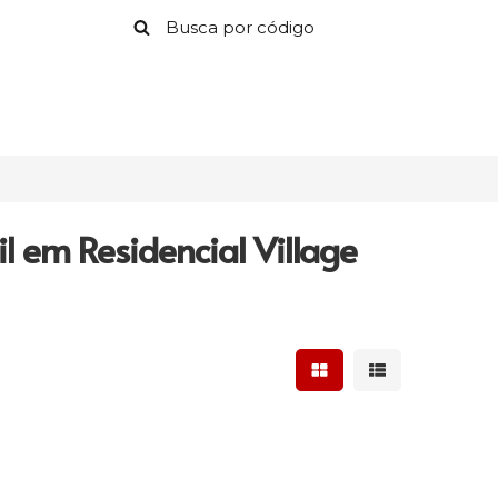
 em Residencial Village
Mostrar resultados 
Mostrar result