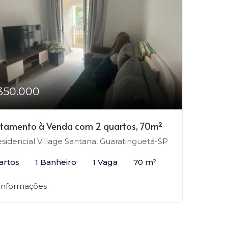
350.000
tamento à Venda com 2 quartos, 70m²
sidencial Village Santana, Guaratinguetá-SP
artos
1 Banheiro
1 Vaga
70 m²
 informações