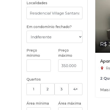
Localidades
Em condomínio fechado?
R$ 
Preço
Preço
mínimo
máximo
Apar
Re
2 Qu
Quartos
1
2
3
4+
Mais
Área mínima
Área máxima