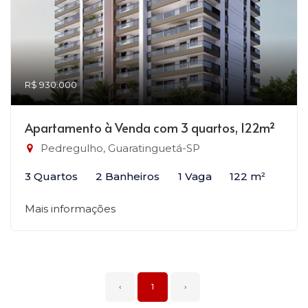
R$ 930.000
Apartamento à Venda com 3 quartos, 122m²
Pedregulho, Guaratinguetá-SP
3 Quartos
2 Banheiros
1 Vaga
122 m²
Mais informações
‹
1
›