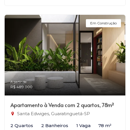
Em Construção
A partir de:
R$ 489.000
Apartamento à Venda com 2 quartos, 78m²
Santa Edwiges, Guaratinguetá-SP
2 Quartos
2 Banheiros
1 Vaga
78 m²