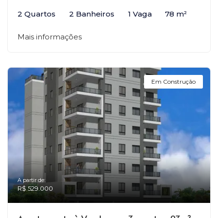
2 Quartos
2 Banheiros
1 Vaga
78 m²
Mais informações
Em Construção
A partir de:
R$ 529.000