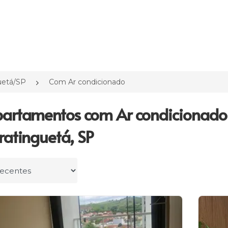
uetá/SP
Com Ar condicionado
artamentos com Ar condicionad
atinguetá, SP
r por