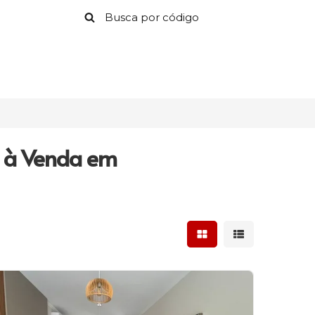
o à Venda em
Mostrar resultados 
Mostrar result