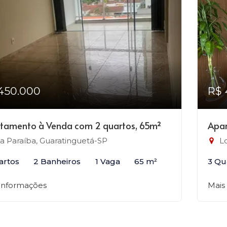
450.000
R$ 
tamento à Venda com 2 quartos, 65m²
Apar
la Paraíba, Guaratinguetá-SP
Lo
artos
2 Banheiros
1 Vaga
65 m²
3 Qu
 informações
Mais