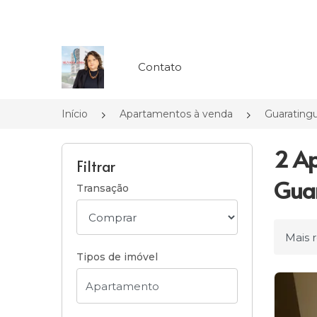
Página inicial
Contato
Início
Apartamentos à venda
Guarating
2 Ap
Filtrar
Guar
Transação
Ordena
Tipos de imóvel