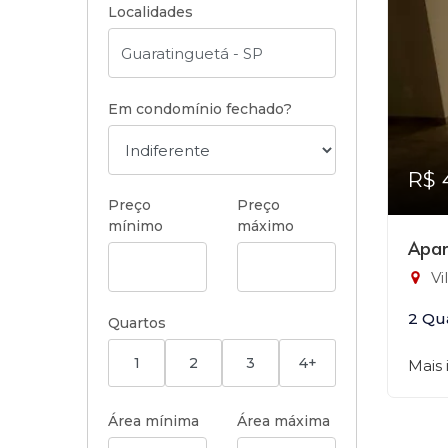
Localidades
Em condomínio fechado?
R$ 
Preço
Preço
mínimo
máximo
Apar
Vi
2 Qu
Quartos
1
2
3
4+
Mais
Área mínima
Área máxima