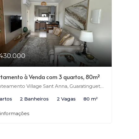
430.000
tamento à Venda com 3 quartos, 80m²
teamento Village Sant Anna, Guaratinguetá-SP
artos
2 Banheiros
2 Vagas
80 m²
 informações