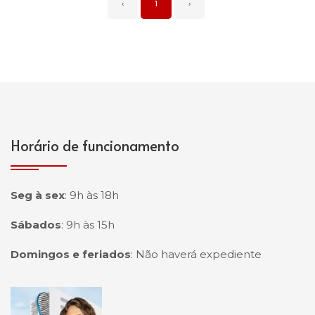
‹
1
›
Horário de funcionamento
Seg à sex
:
9h às 18h
Sábados
:
9h às 15h
Domingos e feriados
:
Não haverá expediente
Página inicial