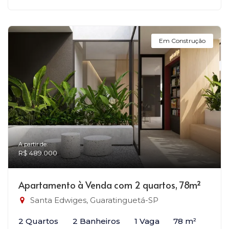
Em Construção
A partir de:
R$ 489.000
Apartamento à Venda com 2 quartos, 78m²
Santa Edwiges, Guaratinguetá-SP
2 Quartos
2 Banheiros
1 Vaga
78 m²