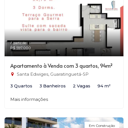
A partir de:
R$ 597.000
Apartamento à Venda com 3 quartos, 94m²
Santa Edwiges, Guaratinguetá-SP
3 Quartos
3 Banheiros
2 Vagas
94 m²
Mais informações
Em Construção