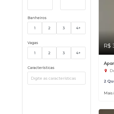
Banheiros
1
2
3
4+
Vagas
R$ 
1
2
3
4+
Apar
Características
Do
2 Qu
Mais