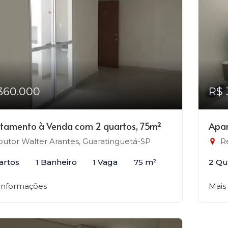
360.000
R$ 
tamento à Venda com 2 quartos, 75m²
Apar
utor Walter Arantes, Guaratinguetá-SP
Re
artos
1 Banheiro
1 Vaga
75 m²
2 Qu
 informações
Mais