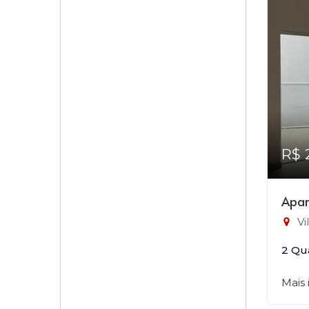
R$ 
Apar
Vi
2 Qu
Mais