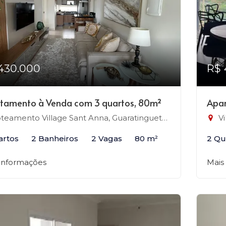
430.000
R$ 
tamento à Venda com 3 quartos, 80m²
Apar
teamento Village Sant Anna, Guaratinguetá-SP
Vi
artos
2 Banheiros
2 Vagas
80 m²
2 Qu
 informações
Mais