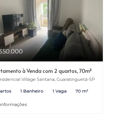
350.000
tamento à Venda com 2 quartos, 70m²
sidencial Village Santana, Guaratinguetá-SP
artos
1 Banheiro
1 Vaga
70 m²
 informações