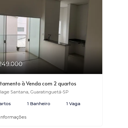
249.000
tamento à Venda com 2 quartos
llage Santana, Guaratinguetá-SP
artos
1 Banheiro
1 Vaga
 informações