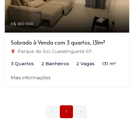
R$ 560.000
Sobrado à Venda com 3 quartos, 131m²
Parque do Sol, Guaratinguetá-SP
3 Quartos
2 Banheiros
2 Vagas
131 m²
Mais informações
‹
1
›