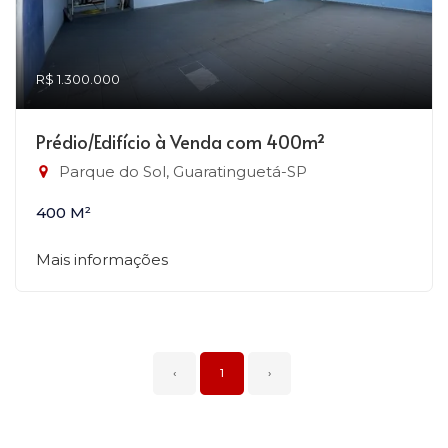
R$ 1.300.000
Prédio/Edifício à Venda com 400m²
Parque do Sol, Guaratinguetá-SP
400 M²
Mais informações
‹
1
›