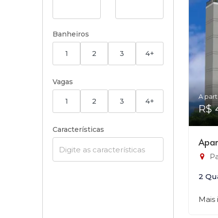
Banheiros
1
2
3
4+
Vagas
A part
1
2
3
4+
R$ 
Características
Apar
Pa
2 Qu
Mais