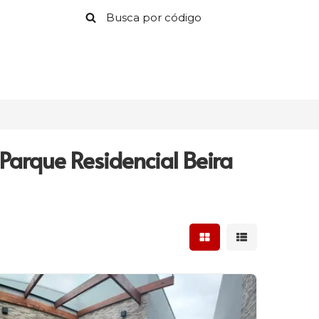
Parque Residencial Beira
Mostrar resultados 
Mostrar result