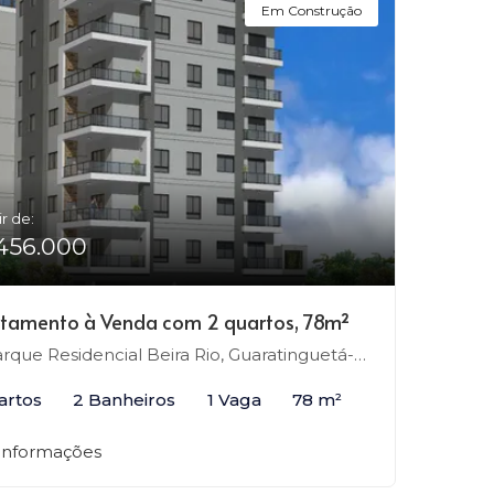
Em Construção
ir de:
456.000
tamento à Venda com 2 quartos, 78m²
rque Residencial Beira Rio, Guaratinguetá-SP
artos
2 Banheiros
1 Vaga
78 m²
 informações