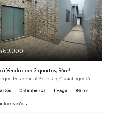
469.000
 à Venda com 2 quartos, 96m²
rque Residencial Beira Rio, Guaratinguetá-SP
artos
2 Banheiros
1 Vaga
96 m²
 informações