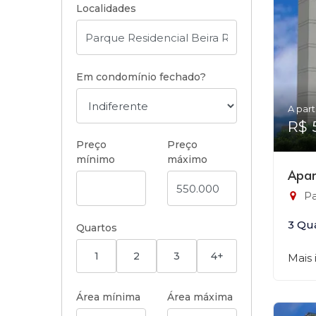
Localidades
Em condomínio fechado?
A part
R$ 
Preço
Preço
mínimo
máximo
Apar
Pa
3 Qu
Quartos
1
2
3
4+
Mais
Área mínima
Área máxima