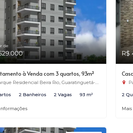
ir de:
529.000
R$ 
tamento à Venda com 3 quartos, 93m²
Casa
rque Residencial Beira Rio, Guaratinguetá-SP
Pa
artos
2 Banheiros
2 Vagas
93 m²
2 Qu
 informações
Mais