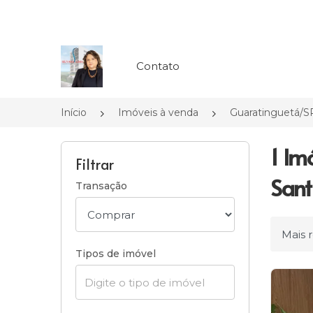
Página inicial
Contato
Início
Imóveis à venda
Guaratinguetá/S
1 Im
Filtrar
Sant
Transação
Ordena
Tipos de imóvel