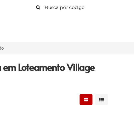
do
a em Loteamento Village
Mostrar resultados 
Mostrar result