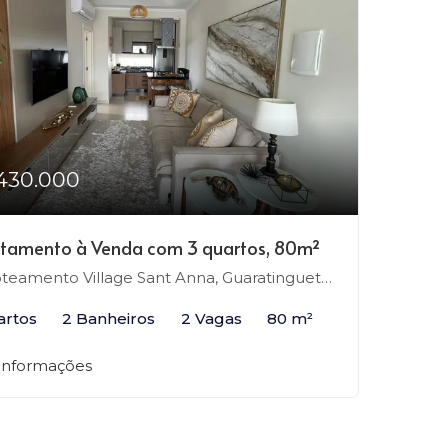
430.000
tamento à Venda com 3 quartos, 80m²
teamento Village Sant Anna, Guaratinguetá-SP
artos
2 Banheiros
2 Vagas
80 m²
 informações