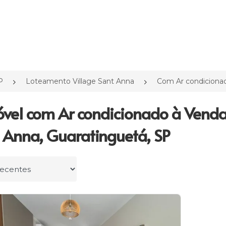
P
Loteamento Village Sant Anna
Com Ar condiciona
óvel com Ar condicionado à Vend
 Anna, Guaratinguetá, SP
r por