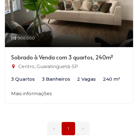
R$ 900.000
Sobrado à Venda com 3 quartos, 240m²
Centro, Guaratinguetá-SP
3 Quartos
3 Banheiros
2 Vagas
240 m²
Mais informações
‹
1
›