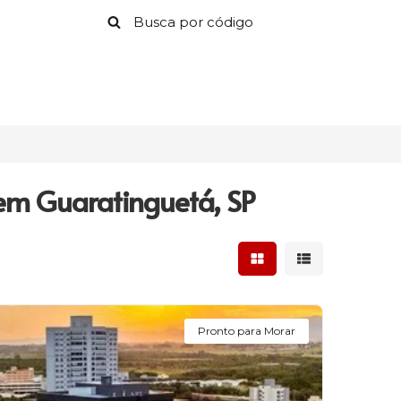
m Guaratinguetá, SP
Mostrar resultados 
Mostrar result
Pronto para Morar