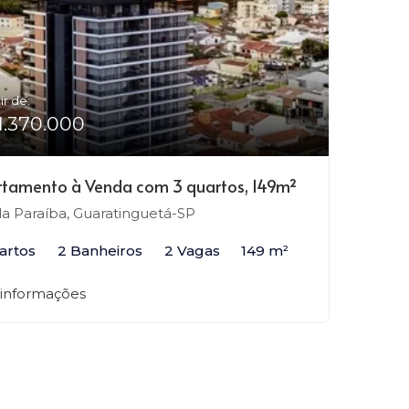
ir de:
1.370.000
tamento à Venda com 3 quartos, 149m²
la Paraíba, Guaratinguetá-SP
artos
2 Banheiros
2 Vagas
149 m²
 informações