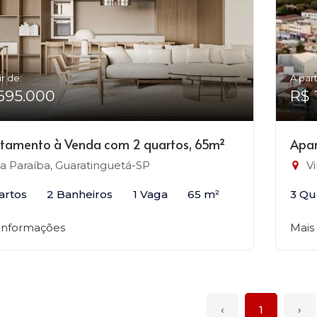
ir de:
A part
695.000
R$ 
tamento à Venda com 2 quartos, 65m²
Apar
la Paraíba, Guaratinguetá-SP
Vi
artos
2 Banheiros
1 Vaga
65 m²
3 Qu
 informações
Mais
‹
1
›