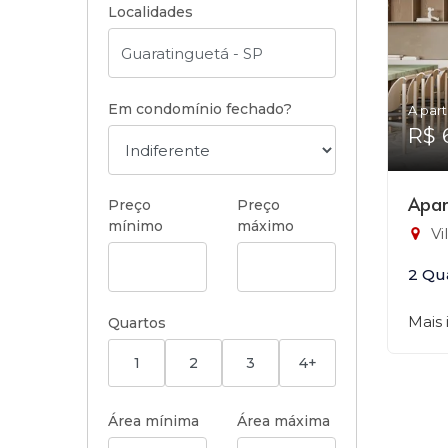
Localidades
Em condomínio fechado?
A part
R$ 
Apar
Preço
Preço
mínimo
máximo
Vi
2 Qu
Mais
Quartos
1
2
3
4+
Área mínima
Área máxima